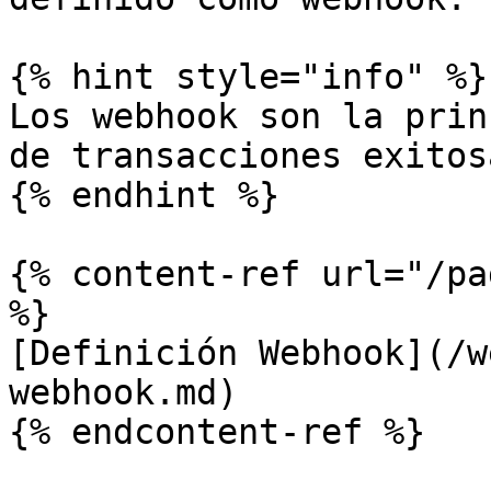
{% hint style="info" %}

Los webhook son la prin
de transacciones exitos
{% endhint %}

{% content-ref url="/pa
%}

[Definición Webhook](/w
webhook.md)
