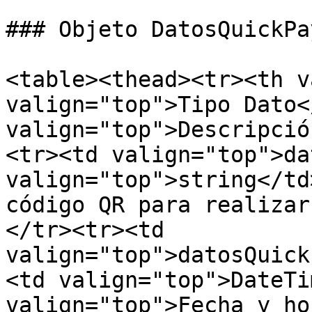
### Objeto DatosQuickPay
<table><thead><tr><th v
valign="top">Tipo Dato<
valign="top">Descripció
<tr><td valign="top">da
valign="top">string</td
código QR para realizar
</tr><tr><td 
valign="top">datosQuick
<td valign="top">DateTi
valign="top">Fecha y ho