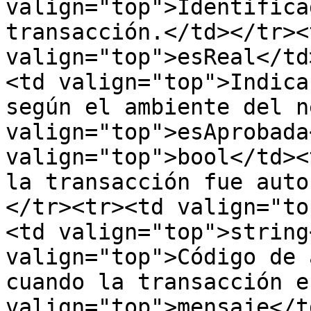
valign="top">Identifica
transacción.</td></tr><
valign="top">esReal</td
<td valign="top">Indica
según el ambiente del n
valign="top">esAprobada
valign="top">bool</td><
la transacción fue auto
</tr><tr><td valign="to
<td valign="top">string
valign="top">Código de 
cuando la transacción e
valign="top">mensaje</t