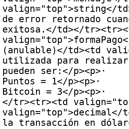
valign="top">string</td
de error retornado cuan
exitosa.</td></tr><tr><t
valign="top">formaPago<
(anulable)</td><td vali
utilizada para realizar
pueden ser:</p><p>·       
Puntos = 1</p><p>·       C
Bitcoin = 3</p><p>·    
</tr><tr><td valign="to
valign="top">decimal</t
la transacción en dólar