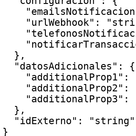
  "configuracion": {

    "emailsNotificacion": "string",

    "urlWebhook": "string",

    "telefonosNotificacion": "string",

    "notificarTransaccionCliente": true

  },

  "datosAdicionales": {

    "additionalProp1": "string",

    "additionalProp2": "string",

    "additionalProp3": "string"

  },

  "idExterno": "string"

}
