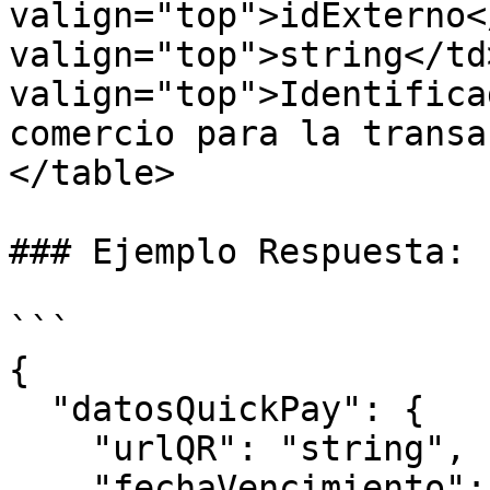
valign="top">idExterno<
valign="top">string</td>
valign="top">Identifica
comercio para la transa
</table>

### Ejemplo Respuesta:

```

{

  "datosQuickPay": {

    "urlQR": "string",

    "fechaVencimiento": "2026-03-10T16:26:15.928Z"
