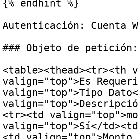
{% endhint %}

Autenticación: Cuenta W
### Objeto de petición:

<table><thead><tr><th v
valign="top">Es Requeri
valign="top">Tipo Dato<
valign="top">Descripció
<tr><td valign="top">mo
valign="top">Sí</td><td
<td valign="top">Monto 