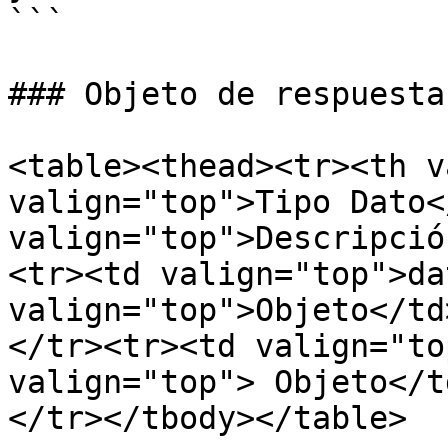
```

### Objeto de respuesta:
<table><thead><tr><th v
valign="top">Tipo Dato<
valign="top">Descripció
<tr><td valign="top">da
valign="top">Objeto</td
</tr><tr><td valign="to
valign="top"> Objeto</t
</tr></tbody></table>
