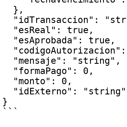
  },

  "idTransaccion": "string",

  "esReal": true,

  "esAprobada": true,

  "codigoAutorizacion": "string",

  "mensaje": "string",

  "formaPago": 0,

  "monto": 0,

  "idExterno": "string"

}
