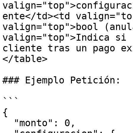
valign="top">configurac
ente</td><td valign="to
valign="top">bool (anul
valign="top">Indica si 
cliente tras un pago ex
</table>

### Ejemplo Petición:

```

{

  "monto": 0,
