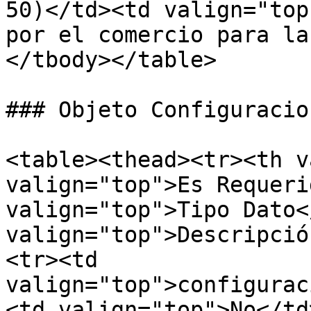
50)</td><td valign="top
por el comercio para la
</tbody></table>

### Objeto Configuracion
<table><thead><tr><th v
valign="top">Es Requeri
valign="top">Tipo Dato<
valign="top">Descripció
<tr><td 
valign="top">configurac
<td valign="top">No</td>